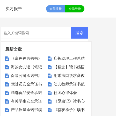
实习报告
会员注册
会员登录
最新文章
《富爸爸穷爸爸》
店长助理工作总结
海的女儿读书笔记
【精选】读书感悟
读书心得
保险公司承诺书汇
用乘法口诀求商教
15篇
的作文6篇
驾驶员安全承诺书
幼儿教师承诺书范
编15篇
学反思
精选食品安全承诺
社团心得体会
范文集锦9篇
文汇总五篇
有关学生安全承诺
《昆虫记》读书心
书模板锦集七篇
产品质量承诺书模
《骆驼祥子》读书
书模板集合十篇
得通用15篇