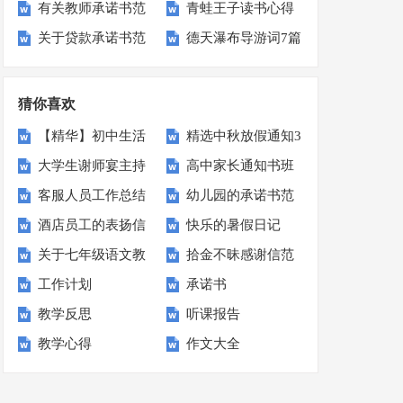
有关教师承诺书范
青蛙王子读书心得
板汇编6篇
笔记(15篇)
关于贷款承诺书范
德天瀑布导游词7篇
文汇总10篇
文集合十篇
猜你喜欢
【精华】初中生活
精选中秋放假通知3
大学生谢师宴主持
高中家长通知书班
的作文600字汇总
篇
客服人员工作总结
幼儿园的承诺书范
词
主任评语
10篇
酒店员工的表扬信
快乐的暑假日记
文合集七篇
关于七年级语文教
拾金不昧感谢信范
(15篇)
工作计划
承诺书
学计划八篇
文集合8篇
教学反思
听课报告
教学心得
作文大全