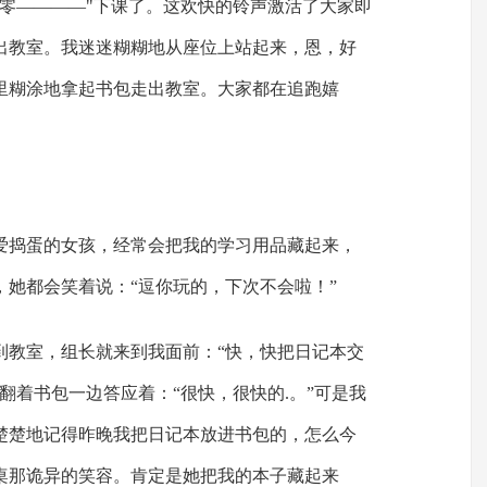
零零————"下课了。这欢快的铃声激活了大家即
出教室。我迷迷糊糊地从座位上站起来，恩，好
里糊涂地拿起书包走出教室。大家都在追跑嬉
。
爱捣蛋的女孩，经常会把我的学习用品藏起来，
，她都会笑着说：“逗你玩的，下次不会啦！”
到教室，组长就来到我面前：“快，快把日记本交
翻着书包一边答应着：“很快，很快的.。”可是我
楚楚地记得昨晚我把日记本放进书包的，怎么今
桌那诡异的笑容。肯定是她把我的本子藏起来