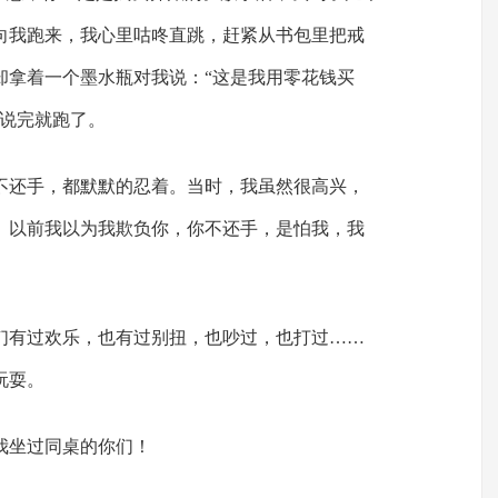
向我跑来，我心里咕咚直跳，赶紧从书包里把戒
却拿着一个墨水瓶对我说：“这是我用零花钱买
”说完就跑了。
不还手，都默默的忍着。当时，我虽然很高兴，
。以前我以为我欺负你，你不还手，是怕我，我
们有过欢乐，也有过别扭，也吵过，也打过……
玩耍。
我坐过同桌的你们！