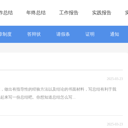
作总结
年终总结
工作报告
实践报告
章制度
答辩状
请假条
证明
通知
2025-03-23
究，做出有指导性的经验方法以及结论的书面材料，写总结有利于我
起来写一份总结吧。你想知道总结怎么写...
2025-03-23