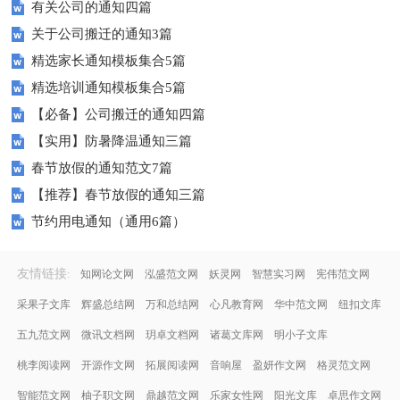
有关公司的通知四篇
关于公司搬迁的通知3篇
精选家长通知模板集合5篇
精选培训通知模板集合5篇
【必备】公司搬迁的通知四篇
【实用】防暑降温通知三篇
春节放假的通知范文7篇
【推荐】春节放假的通知三篇
节约用电通知（通用6篇）
友情链接
:
知网论文网
泓盛范文网
妖灵网
智慧实习网
宪伟范文网
采果子文库
辉盛总结网
万和总结网
心凡教育网
华中范文网
纽扣文库
五九范文网
微讯文档网
玥卓文档网
诸葛文库网
明小子文库
桃李阅读网
开源作文网
拓展阅读网
音响屋
盈妍作文网
格灵范文网
智能范文网
柚子职文网
鼎越范文网
乐家女性网
阳光文库
卓思作文网