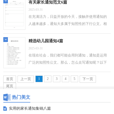
w
有关家长通知范文6篇
2025-03-31
在充满活力，日益开放的今天，接触并使用通知的
人越来越多，通知大多属于知照性的下行公文。相
信写通知是一个让许多人都头痛的问题，以下是小
编帮大家整理的家长通知6篇，供大家参考...
w
精选幼儿园通知4篇
2025-03-31
在现在社会，我们都可能会用到通知，通知是运用
广泛的知照性公文。那么，怎么去写通知呢？以下
是小编精心整理的幼儿园通知4篇，欢迎阅读，希望
大家能够喜欢。幼儿园通知 篇1各位家长朋...
1
2
3
4
5
首页
上一页
下一页
尾页
热门美文
实用的家长通知集锦八篇