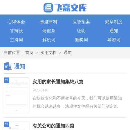
心得体会
事迹材料
应急预案
规章制度
答辩状
请假条
证明
通知
主持词
解说词
颁奖词
导游词
当前位置：
首页
>
实用文档
>
通知
通知
w
实用的家长通知集锦八篇
2025-04-01
在快速变化和不断变革的今天，我们可以使用通知
的机会越来越多，法规性文件经有关部门制定以
后，需要用通知的形式予以发布。你知道通知怎样
才能写的好吗？以下是小编整理的家长通知...
w
有关公司的通知四篇