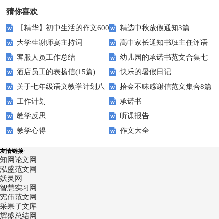
猜你喜欢
【精华】初中生活的作文600
精选中秋放假通知3篇
大学生谢师宴主持词
高中家长通知书班主任评语
字汇总10篇
客服人员工作总结
幼儿园的承诺书范文合集七
酒店员工的表扬信(15篇)
快乐的暑假日记
篇
关于七年级语文教学计划八
拾金不昧感谢信范文集合8篇
工作计划
承诺书
篇
教学反思
听课报告
教学心得
作文大全
友情链接
:
知网论文网
泓盛范文网
妖灵网
智慧实习网
宪伟范文网
采果子文库
辉盛总结网