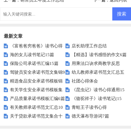
销售员工年度工作总结
返回列表
上一篇：
下一篇：
最新文章
《富爸爸穷爸爸》读书心得
店长助理工作总结
海的女儿读书笔记15篇
【精选】读书感悟的作文6篇
保险公司承诺书汇编15篇
用乘法口诀求商教学反思
驾驶员安全承诺书范文集锦9
幼儿教师承诺书范文汇总五
精选食品安全承诺书模板锦
社团心得体会
篇
篇
有关学生安全承诺书模板集
《昆虫记》读书心得通用15
集七篇
产品质量承诺书模板汇编6篇
《骆驼祥子》读书笔记(15
合十篇
篇
有关教师承诺书范文汇总10
青蛙王子读书心得
篇)
关于贷款承诺书范文集合十
德天瀑布导游词7篇
篇
篇