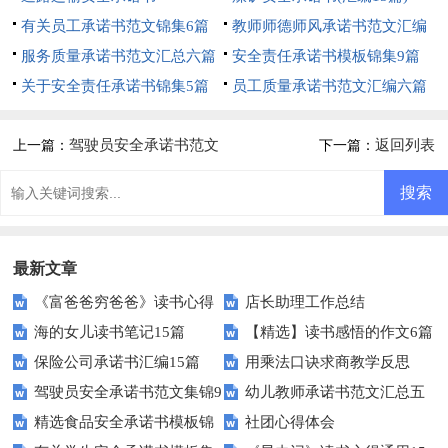
有关员工承诺书范文锦集6篇
教师师德师风承诺书范文汇编
服务质量承诺书范文汇总六篇
五篇
安全责任承诺书模板锦集9篇
关于安全责任承诺书锦集5篇
员工质量承诺书范文汇编六篇
驾驶员安全承诺书范文
返回列表
上一篇：
下一篇：
集锦9篇
最新文章
《富爸爸穷爸爸》读书心得
店长助理工作总结
海的女儿读书笔记15篇
【精选】读书感悟的作文6篇
保险公司承诺书汇编15篇
用乘法口诀求商教学反思
驾驶员安全承诺书范文集锦9
幼儿教师承诺书范文汇总五
精选食品安全承诺书模板锦
社团心得体会
篇
篇