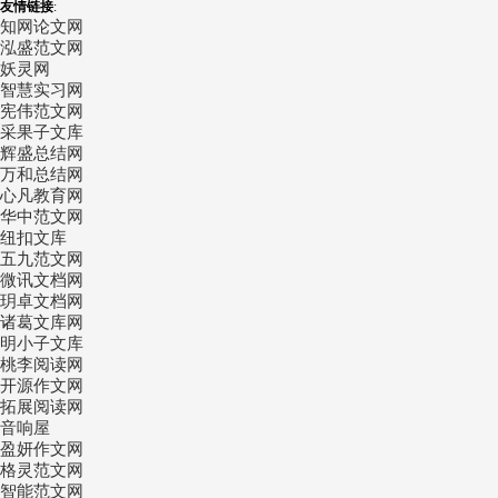
友情链接
:
知网论文网
泓盛范文网
妖灵网
智慧实习网
宪伟范文网
采果子文库
辉盛总结网
万和总结网
心凡教育网
华中范文网
纽扣文库
五九范文网
微讯文档网
玥卓文档网
诸葛文库网
明小子文库
桃李阅读网
开源作文网
拓展阅读网
音响屋
盈妍作文网
格灵范文网
智能范文网