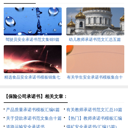
驾驶员安全承诺书范文集锦9篇
幼儿教师承诺书范文汇总五篇
精选食品安全承诺书模板锦集七
有关学生安全承诺书模板集合十
篇
篇
【保险公司承诺书】相关文章：
产品质量承诺书模板汇编6篇
有关教师承诺书范文汇总10篇
关于贷款承诺书范文集合十篇
【热门】教师承诺书模板汇编
道路运输安全承诺书
七篇
煤矿安全承诺书(汇编15篇)