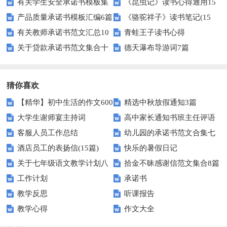
有关学生安全承诺书模板集
《昆虫记》读书心得通用15
集七篇
产品质量承诺书模板汇编6篇
《骆驼祥子》读书笔记(15
合十篇
篇
有关教师承诺书范文汇总10
青蛙王子读书心得
篇)
关于贷款承诺书范文集合十
德天瀑布导游词7篇
篇
篇
猜你喜欢
【精华】初中生活的作文600
精选中秋放假通知3篇
大学生谢师宴主持词
高中家长通知书班主任评语
字汇总10篇
客服人员工作总结
幼儿园的承诺书范文合集七
酒店员工的表扬信(15篇)
快乐的暑假日记
篇
关于七年级语文教学计划八
拾金不昧感谢信范文集合8篇
工作计划
承诺书
篇
教学反思
听课报告
教学心得
作文大全