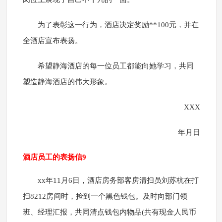
为了表彰这一行为，酒店决定奖励**100元，并在
全酒店宣布表扬。
希望静海酒店的每一位员工都能向她学习，共同
塑造静海酒店的伟大形象。
XXX
年月日
酒店员工的表扬信9
xx年11月6日，酒店房务部客房清扫员刘苏杭在打
扫8212房间时，捡到一个黑色钱包。及时向部门领
班、经理汇报，共同清点钱包内物品(共有现金人民币