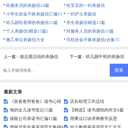
给服务员的表扬信14篇
给宝宝的一封表扬信
小学生拾金不昧表扬信汇编15
一封护士表扬信
篇
幼儿园给老师的表扬信15篇
学生表扬信精选15篇
个人表扬信(精选15篇)
对服务人员的表扬信15篇
施工单位表扬信大全
司机拾金不昧表扬信(合集15
篇)
做志愿活动的表扬信
幼儿园中班的表扬信
上一篇：
下一篇：
最新文章
《富爸爸穷爸爸》读书心得
店长助理工作总结
海的女儿读书笔记15篇
【精选】读书感悟的作文6篇
保险公司承诺书汇编15篇
用乘法口诀求商教学反思
驾驶员安全承诺书范文集锦9
幼儿教师承诺书范文汇总五