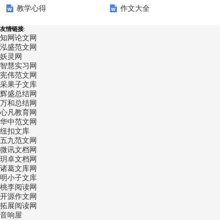
教学心得
作文大全
友情链接
:
知网论文网
泓盛范文网
妖灵网
智慧实习网
宪伟范文网
采果子文库
辉盛总结网
万和总结网
心凡教育网
华中范文网
纽扣文库
五九范文网
微讯文档网
玥卓文档网
诸葛文库网
明小子文库
桃李阅读网
开源作文网
拓展阅读网
音响屋