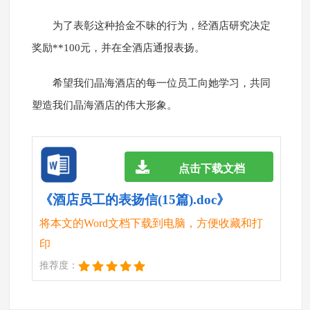
为了表彰这种拾金不昧的行为，经酒店研究决定
奖励**100元，并在全酒店通报表扬。
希望我们晶海酒店的每一位员工向她学习，共同
塑造我们晶海酒店的伟大形象。
点击下载文档
《酒店员工的表扬信(15篇).doc》
将本文的Word文档下载到电脑，方便收藏和打
印
推荐度：