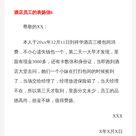
酒店员工的表扬信6
尊敬的XX：
本人于20xx年12月11日到祥华酒店三楼包间消
费，不小心遗失钱包一个，第二天一大早才发现，里
面有现金3000多，还有卡数张和身份证，当即跑到酒
店大堂去问，她们一个小妹在打扫包间的时候捡到
了，当场交给经理了，经理放进保险箱了，当天经理
不在，所以第三天才取到，里面分文未少，员工的品
德高尚，拾金不昧，值得赞扬。
XXX
X年X月X日