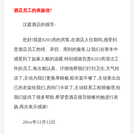
酒店员工的表扬信7
汉庭酒店的领导:
您好!我是8203房的房客,在酒店入住期间,感受到
贵酒店员工热情、亲切、周到的服务,让我们在寒冬中
感受到了如家人般的温暖.特别感谢负责8203房清洁工
作的员工,每次都认真、仔细地帮我们打扫卫生,天气转
凉了,主动为我们更换厚棉被,晾衣架不够了,主动拿出自
己的衣架给我们,房间门卡坏了,主动联系工程师修理,给
我们提供了很多帮助.希望贵酒店领导能够对她进行表
扬,再次表示感谢!
20xx年12月12日