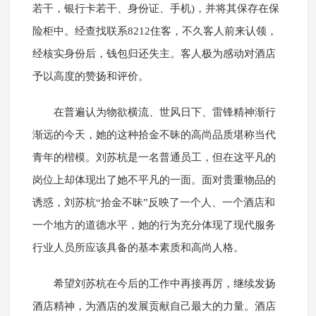
若干，银行卡若干、身份证、手机)，并将其保存在保
险柜中。经查找联系8212住客，不久客人前来认领，
经核实身份后，钱包归还失主。客人极为感动对酒店
予以高度的赞扬和评价。
在普遍认为物欲横流、世风日下、雷锋精神渐行
渐远的今天，她的这种拾金不昧的高尚品质堪称当代
青年的楷模。刘苏杭是一名普通员工，但在这平凡的
岗位上却体现出了她不平凡的一面。面对贵重物品的
诱惑，刘苏杭“拾金不昧”反映了一个人、一个酒店和
一个地方的道德水平，她的行为充分体现了现代服务
行业人员所应该具备的基本素质和高尚人格。
希望刘苏杭在今后的工作中再接再厉，继续发扬
酒店精神，为酒店的发展贡献自己最大的力量。酒店