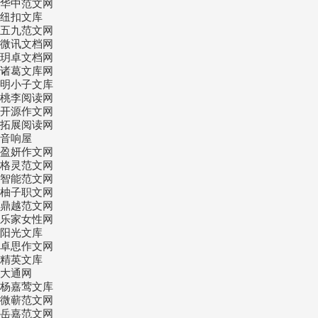
华中范文网
纽扣文库
五九范文网
微讯文档网
玥卓文档网
诸葛文库网
明小子文库
桃李阅读网
开源作文网
拓展阅读网
音响屋
盈妍作文网
格灵范文网
智能范文网
柚子职文网
鼎越范文网
乐家女性网
阳光文库
卓思作文网
精英文库
大通网
杨嘉莺文库
微蕲范文网
岳嘉范文网