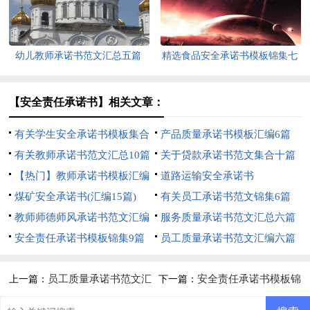
幼儿教师承诺书范文汇总五篇
精选食品安全承诺书模板锦集七
篇
【安全责任承诺书】相关文章：
有关学生安全承诺书模板集合
产品质量承诺书模板汇编6篇
十篇
有关教师承诺书范文汇总10篇
关于贷款承诺书范文集合十篇
【热门】教师承诺书模板汇编
道路运输安全承诺书
七篇
煤矿安全承诺书(汇编15篇)
有关员工承诺书范文锦集6篇
教师师德师风承诺书范文汇编
服务质量承诺书范文汇总六篇
五篇
安全责任承诺书模板锦集9篇
员工质量承诺书范文汇编六篇
员工质量承诺书范文汇
安全责任承诺书模板锦
上一篇：
下一篇：
编六篇
集9篇