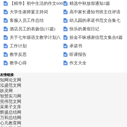
【精华】初中生活的作文600
精选中秋放假通知3篇
大学生谢师宴主持词
高中家长通知书班主任评语
字汇总10篇
客服人员工作总结
幼儿园的承诺书范文合集七
酒店员工的表扬信(15篇)
快乐的暑假日记
篇
关于七年级语文教学计划八
拾金不昧感谢信范文集合8篇
工作计划
承诺书
篇
教学反思
听课报告
教学心得
作文大全
友情链接
:
知网论文网
泓盛范文网
妖灵网
智慧实习网
宪伟范文网
采果子文库
辉盛总结网
万和总结网
心凡教育网