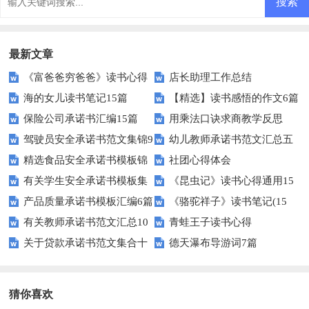
最新文章
《富爸爸穷爸爸》读书心得
店长助理工作总结
海的女儿读书笔记15篇
【精选】读书感悟的作文6篇
保险公司承诺书汇编15篇
用乘法口诀求商教学反思
驾驶员安全承诺书范文集锦9
幼儿教师承诺书范文汇总五
精选食品安全承诺书模板锦
社团心得体会
篇
篇
有关学生安全承诺书模板集
《昆虫记》读书心得通用15
集七篇
产品质量承诺书模板汇编6篇
《骆驼祥子》读书笔记(15
合十篇
篇
有关教师承诺书范文汇总10
青蛙王子读书心得
篇)
关于贷款承诺书范文集合十
德天瀑布导游词7篇
篇
篇
猜你喜欢