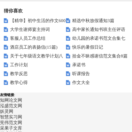
猜你喜欢
【精华】初中生活的作文600
精选中秋放假通知3篇
大学生谢师宴主持词
高中家长通知书班主任评语
字汇总10篇
客服人员工作总结
幼儿园的承诺书范文合集七
酒店员工的表扬信(15篇)
快乐的暑假日记
篇
关于七年级语文教学计划八
拾金不昧感谢信范文集合8篇
工作计划
承诺书
篇
教学反思
听课报告
教学心得
作文大全
友情链接
:
知网论文网
泓盛范文网
妖灵网
智慧实习网
宪伟范文网
采果子文库