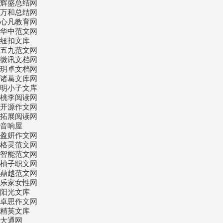
辉盛总结网
万和总结网
心凡教育网
华中范文网
纽扣文库
五九范文网
微讯文档网
玥卓文档网
诸葛文库网
明小子文库
桃李阅读网
开源作文网
拓展阅读网
音响屋
盈妍作文网
格灵范文网
智能范文网
柚子职文网
鼎越范文网
乐家女性网
阳光文库
卓思作文网
精英文库
大通网