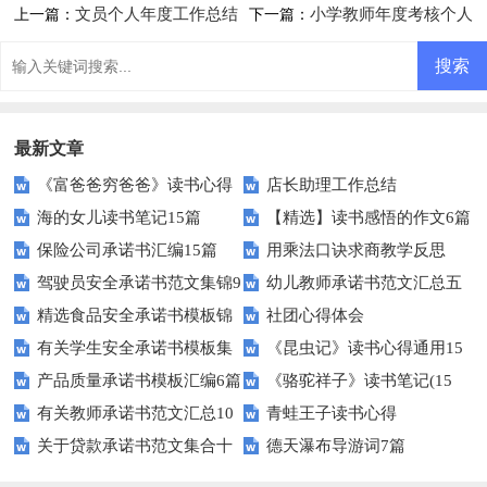
文员个人年度工作总结
小学教师年度考核个人
上一篇：
下一篇：
总结
最新文章
《富爸爸穷爸爸》读书心得
店长助理工作总结
海的女儿读书笔记15篇
【精选】读书感悟的作文6篇
保险公司承诺书汇编15篇
用乘法口诀求商教学反思
驾驶员安全承诺书范文集锦9
幼儿教师承诺书范文汇总五
精选食品安全承诺书模板锦
社团心得体会
篇
篇
有关学生安全承诺书模板集
《昆虫记》读书心得通用15
集七篇
产品质量承诺书模板汇编6篇
《骆驼祥子》读书笔记(15
合十篇
篇
有关教师承诺书范文汇总10
青蛙王子读书心得
篇)
关于贷款承诺书范文集合十
德天瀑布导游词7篇
篇
篇