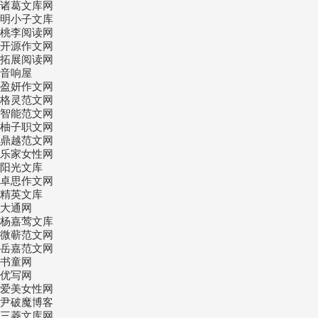
诸葛文库网
明小子文库
桃李阅读网
开源作文网
拓展阅读网
音响屋
盈妍作文网
格灵范文网
智能范文网
柚子职文网
鼎越范文网
乐家女性网
阳光文库
卓思作文网
精英文库
大通网
杨嘉莺文库
微蕲范文网
岳嘉范文网
书童网
优写网
爱美女性网
尹破魔博客
三菱文库网