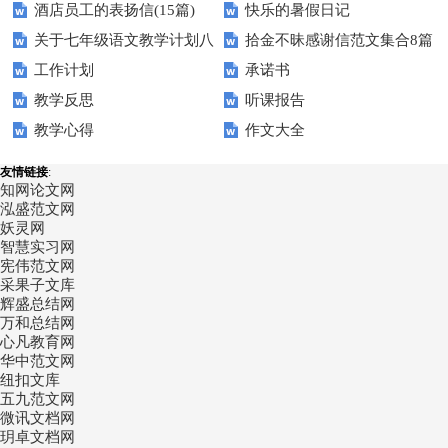
酒店员工的表扬信(15篇)
快乐的暑假日记
篇
关于七年级语文教学计划八
拾金不昧感谢信范文集合8篇
工作计划
承诺书
篇
教学反思
听课报告
教学心得
作文大全
友情链接
:
知网论文网
泓盛范文网
妖灵网
智慧实习网
宪伟范文网
采果子文库
辉盛总结网
万和总结网
心凡教育网
华中范文网
纽扣文库
五九范文网
微讯文档网
玥卓文档网