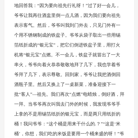
地回答我：“因为要向祖先行礼呀！”过了好一会儿，
爷爷让我再往酒盅里倒一点儿酒，因为我们要向祖先
表示客气。然后，爷爷叫我到门外去，只见门外有一
个用不锈钢制成的铁盆子。爷爷从袋子取出一些用锡
箔纸折成的“银元宝”，把它们倒进铁盆子里，用打火
机将“银元宝”点燃。不一会儿，铁盆子就冒出了一大
串火，爷爷向着火恭恭敬敬地拜了几下，我也学着爷
爷拜了几下，表示尊敬。回到家，爷爷让我把酒倒回
酒瓶子里。然后又换上了一桌新菜，准备迎接下一
批“客人”—祖先。我们再次“点燃”电蜡烛，倒好酒，拜
一拜。当爷爷再次叫我去门外的时候，我发现爷爷手
上拿的不是用锡箔纸折的银元宝，而是两只用纸折的
桶！我问爷爷：“这个桶是用来干什么的.？”“这是‘米
桶’，你想，我们吃的米饭是要用一个桶来盛的呀！”爷