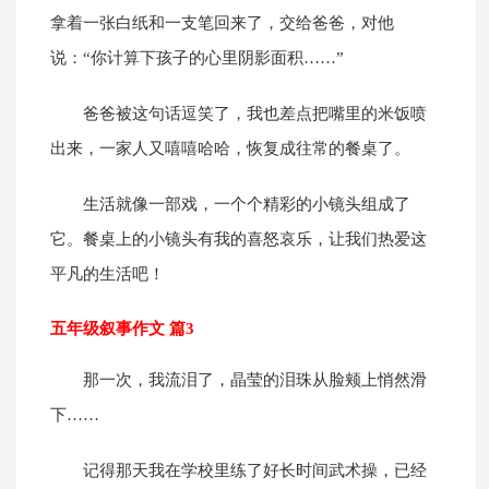
拿着一张白纸和一支笔回来了，交给爸爸，对他
说：“你计算下孩子的心里阴影面积……”
爸爸被这句话逗笑了，我也差点把嘴里的米饭喷
出来，一家人又嘻嘻哈哈，恢复成往常的餐桌了。
生活就像一部戏，一个个精彩的小镜头组成了
它。餐桌上的小镜头有我的喜怒哀乐，让我们热爱这
平凡的生活吧！
五年级叙事作文 篇3
那一次，我流泪了，晶莹的泪珠从脸颊上悄然滑
下……
记得那天我在学校里练了好长时间武术操，已经