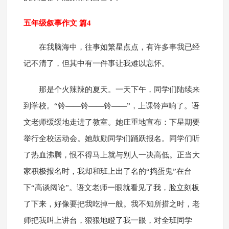
五年级叙事作文 篇4
在我脑海中，往事如繁星点点，有许多事我已经
记不清了，但其中有一件事让我难以忘怀。
那是个火辣辣的夏天。一天下午，同学们陆续来
到学校。“铃——铃——铃——”，上课铃声响了。语
文老师缓缓地走进了教室。她庄重地宣布：下星期要
举行全校运动会。她鼓励同学们踊跃报名。同学们听
了热血沸腾，恨不得马上就与别人一决高低。正当大
家积极报名时，我却和班上出了名的“捣蛋鬼”在台
下“高谈阔论”。语文老师一眼就看见了我，脸立刻板
了下来，好像要把我吃掉一般。我不知所措之时，老
师把我叫上讲台，狠狠地瞪了我一眼，对全班同学