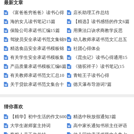
最新文章
《富爸爸穷爸爸》读书心得
店长助理工作总结
海的女儿读书笔记15篇
【精选】读书感悟的作文6篇
保险公司承诺书汇编15篇
用乘法口诀求商教学反思
驾驶员安全承诺书范文集锦9
幼儿教师承诺书范文汇总五
精选食品安全承诺书模板锦
社团心得体会
篇
篇
有关学生安全承诺书模板集
《昆虫记》读书心得通用15
集七篇
产品质量承诺书模板汇编6篇
《骆驼祥子》读书笔记(15
合十篇
篇
有关教师承诺书范文汇总10
青蛙王子读书心得
篇)
关于贷款承诺书范文集合十
德天瀑布导游词7篇
篇
篇
猜你喜欢
【精华】初中生活的作文600
精选中秋放假通知3篇
大学生谢师宴主持词
高中家长通知书班主任评语
字汇总10篇