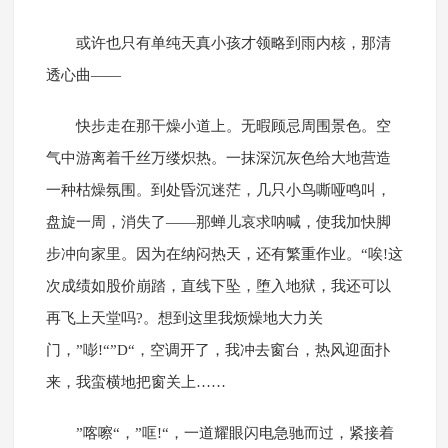
或许也只有单纯天真小孩才领略到雨内核，那清
透心曲——
快步走在那干燥小道上。无暇顾忌周围景色。空
气中游离着千丝万缕炽热。一抹深沉灰色给大地营造
一种枯燥氛围。到处昏沉迷茫，几只小鸟嘶哑鸣叫，
盘旋一周，消失了——那蝉儿哀求呐喊，使我加快脚
步冲向家里。因为在纳闷热天，还有繁重作业。“唉!这
次成绩如股价崩踏，直线下坠，堕入地狱，我还可以
再飞上天堂吗?。想到这里我烦燥地大力关
门，”嘭!“”D“，空调开了，我冲去窗台，热风迎面扑
来，我蛮横地把窗关上……
”喀嚓“，”哐!“，一道耀眼闪电急驰而过，紧接着