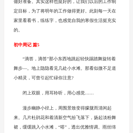
做好准备。其实这样也挺好的，让我们以后的工作制
定目标，为了将明年的工作做得更好。此刻每一天在
家里看看书，练练字，也感觉自我的寒假生活挺充实
的。
初中周记 篇5
“滴答，滴答”那小东西地跳起轻快踢踏舞旋转着
舞步—。地上隐隐看见几处小水滩。那看似微不足道
小精灵，可曾引起忙碌你注意?
闭上双眼，用耳聆听，用心感觉……
漫步幽静小径上，周围景致变得朦胧而清闲起
来。几片杜鹃花和着清新空气纷飞落下，扬起淡粉舞
裙，缓缓跳入小水滩，“嗒”，透出优雅情调。雨丝绵