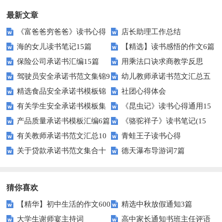
最新文章
《富爸爸穷爸爸》读书心得
店长助理工作总结
海的女儿读书笔记15篇
【精选】读书感悟的作文6篇
保险公司承诺书汇编15篇
用乘法口诀求商教学反思
驾驶员安全承诺书范文集锦9
幼儿教师承诺书范文汇总五
精选食品安全承诺书模板锦
社团心得体会
篇
篇
有关学生安全承诺书模板集
《昆虫记》读书心得通用15
集七篇
产品质量承诺书模板汇编6篇
《骆驼祥子》读书笔记(15
合十篇
篇
有关教师承诺书范文汇总10
青蛙王子读书心得
篇)
关于贷款承诺书范文集合十
德天瀑布导游词7篇
篇
篇
猜你喜欢
【精华】初中生活的作文600
精选中秋放假通知3篇
大学生谢师宴主持词
高中家长通知书班主任评语
字汇总10篇