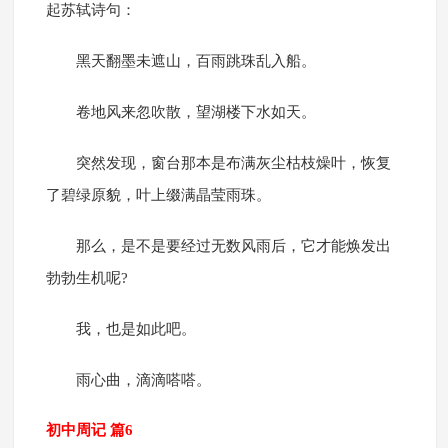
起苏轼诗句：
黑天翻墨未遮山，百雨跳珠乱入船。
卷地风来忽吹散，望湖楼下水如天。
突然发现，窗台那本是布满灰尘枯枝燥叶，恢复
了碧绿原貌，叶上缀满晶莹雨珠。
那么，是不是要经过无数风雨后，它才能焕发出
勃勃生机呢?
我，也是如此吧。
雨心曲，滴滴嗒嗒。
初中周记 篇6