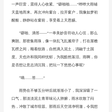
一声巨雷，震得人心收紧。”噼啪啪……“哗哗大雨铺
天盖地而来。再次冲向窗台，拉开窗户，我像如梦初
醒般，静静站在窗前，享受着上天恩赐。
”噼啪、滴答——“一串美妙音符动人心弦，那么
爽朗。那密集雨珠，像一块乱飞乱溅帘子，打在屋檐
瓦楞之间，顺着纹路，自然滴入泥土，消融于土国
度。天也许和我同样忧郁，为我黯然落泪。雨啊，你
是否想让意志消沉我，把玩一下悠悠心事呢?
”嘀……答……“
雨势在不够五分钟后就渐渐小了，我深深吸了一
口气，那淡淡泥土青草味沁人肺腑，雨水吹散了闷
热，冲散了城市喧嚣。那雨后天空清净明澈，令我想