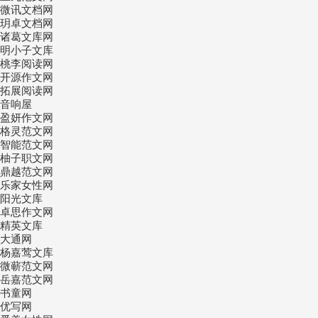
微讯文档网
玥卓文档网
诸葛文库网
明小子文库
桃李阅读网
开源作文网
拓展阅读网
音响屋
盈妍作文网
格灵范文网
智能范文网
柚子职文网
鼎越范文网
乐家女性网
阳光文库
卓思作文网
精英文库
大通网
杨嘉莺文库
微蕲范文网
岳嘉范文网
书童网
优写网