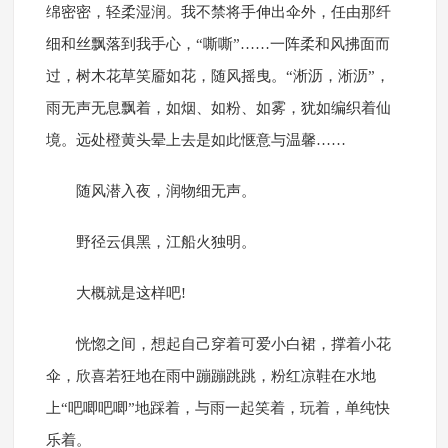
绵密密，轻柔湿润。我不禁将手伸出伞外，任由那纤
细和丝飘落到我手心，“嘶嘶”……一阵柔和风拂面而
过，树木花草笑靥如花，随风摇曳。“淅沥，淅沥”，
雨无声无息飘着，如烟、如粉、如雾，犹如编织着仙
境。远处橙黄头晕上去是如此惬意与温馨……
随风潜入夜，润物细无声。
野径云俱黑，江船火独明。
大概就是这样吧!
恍惚之间，想起自己穿着可爱小白裙，撑着小花
伞，欣喜若狂地在雨中蹦蹦跳跳，粉红凉鞋在水地
上“吧唧吧唧”地踩着，与雨一起笑着，玩着，单纯快
乐着。