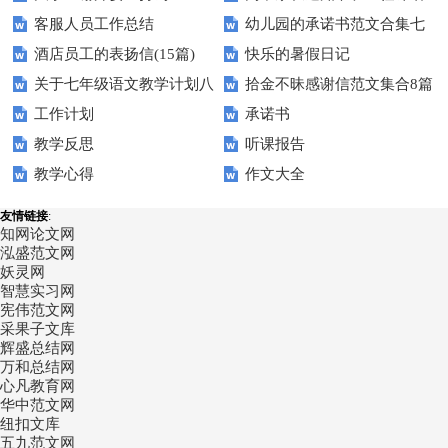
客服人员工作总结
幼儿园的承诺书范文合集七
酒店员工的表扬信(15篇)
快乐的暑假日记
篇
关于七年级语文教学计划八
拾金不昧感谢信范文集合8篇
工作计划
承诺书
篇
教学反思
听课报告
教学心得
作文大全
友情链接
:
知网论文网
泓盛范文网
妖灵网
智慧实习网
宪伟范文网
采果子文库
辉盛总结网
万和总结网
心凡教育网
华中范文网
纽扣文库
五九范文网