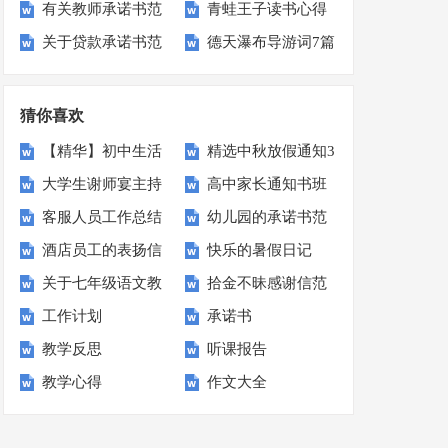
有关教师承诺书范
青蛙王子读书心得
板汇编6篇
笔记(15篇)
关于贷款承诺书范
德天瀑布导游词7篇
文汇总10篇
文集合十篇
猜你喜欢
【精华】初中生活
精选中秋放假通知3
大学生谢师宴主持
高中家长通知书班
的作文600字汇总
篇
客服人员工作总结
幼儿园的承诺书范
词
主任评语
10篇
酒店员工的表扬信
快乐的暑假日记
文合集七篇
关于七年级语文教
拾金不昧感谢信范
(15篇)
工作计划
承诺书
学计划八篇
文集合8篇
教学反思
听课报告
教学心得
作文大全