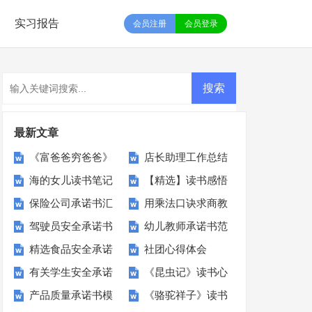
实习报告
会员注册
会员登录
最新文章
《富爸爸穷爸爸》
店长助理工作总结
海的女儿读书笔记
【精选】读书感悟
读书心得
保险公司承诺书汇
用乘法口诀求商教
15篇
的作文6篇
驾驶员安全承诺书
幼儿教师承诺书范
编15篇
学反思
精选食品安全承诺
社团心得体会
范文集锦9篇
文汇总五篇
有关学生安全承诺
《昆虫记》读书心
书模板锦集七篇
产品质量承诺书模
《骆驼祥子》读书
书模板集合十篇
得通用15篇