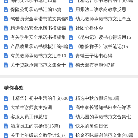
海的女儿读书笔记15篇
【精选】读书感悟的作文6篇
保险公司承诺书汇编15篇
用乘法口诀求商教学反思
驾驶员安全承诺书范文集锦9
幼儿教师承诺书范文汇总五
精选食品安全承诺书模板锦
社团心得体会
篇
篇
有关学生安全承诺书模板集
《昆虫记》读书心得通用15
集七篇
产品质量承诺书模板汇编6篇
《骆驼祥子》读书笔记(15
合十篇
篇
有关教师承诺书范文汇总10
青蛙王子读书心得
篇)
关于贷款承诺书范文集合十
德天瀑布导游词7篇
篇
篇
猜你喜欢
【精华】初中生活的作文600
精选中秋放假通知3篇
大学生谢师宴主持词
高中家长通知书班主任评语
字汇总10篇
客服人员工作总结
幼儿园的承诺书范文合集七
酒店员工的表扬信(15篇)
快乐的暑假日记
篇
关于七年级语文教学计划八
拾金不昧感谢信范文集合8篇