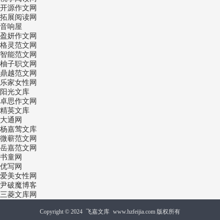
开源作文网
拓展阅读网
音响屋
盈妍作文网
格灵范文网
智能范文网
柚子职文网
鼎越范文网
乐家女性网
阳光文库
卓思作文网
精英文库
大通网
杨嘉莺文库
微蕲范文网
岳嘉范文网
书童网
优写网
爱美女性网
尹破魔博客
三菱文库网
Copyright © 2024
飞嘉文库
www.hzfeijia.com 版权所有