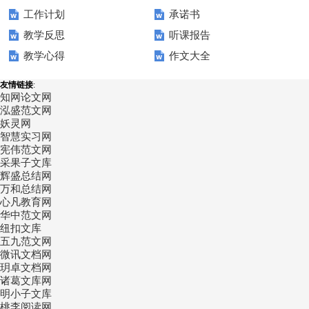
工作计划
承诺书
篇
教学反思
听课报告
教学心得
作文大全
友情链接
:
知网论文网
泓盛范文网
妖灵网
智慧实习网
宪伟范文网
采果子文库
辉盛总结网
万和总结网
心凡教育网
华中范文网
纽扣文库
五九范文网
微讯文档网
玥卓文档网
诸葛文库网
明小子文库
桃李阅读网