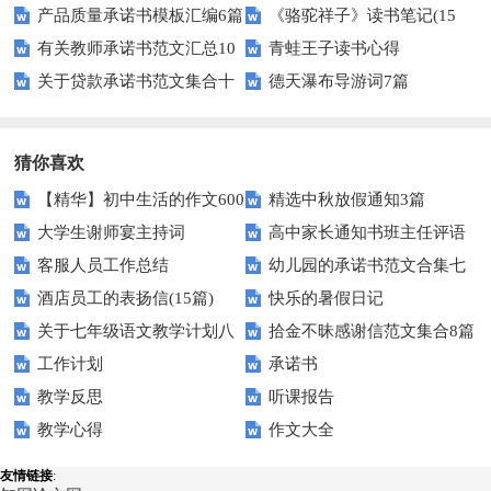
产品质量承诺书模板汇编6篇
《骆驼祥子》读书笔记(15
合十篇
篇
有关教师承诺书范文汇总10
青蛙王子读书心得
篇)
关于贷款承诺书范文集合十
德天瀑布导游词7篇
篇
篇
猜你喜欢
【精华】初中生活的作文600
精选中秋放假通知3篇
大学生谢师宴主持词
高中家长通知书班主任评语
字汇总10篇
客服人员工作总结
幼儿园的承诺书范文合集七
酒店员工的表扬信(15篇)
快乐的暑假日记
篇
关于七年级语文教学计划八
拾金不昧感谢信范文集合8篇
工作计划
承诺书
篇
教学反思
听课报告
教学心得
作文大全
友情链接
: