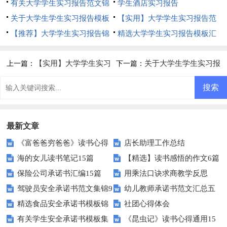
合集九篇
有关大学学生实习报告范文锦
范文锦集七篇
学生酒店实习报告
集5篇
关于大学生学生实习报告模板
【实用】大学学生实习报告范
汇编五篇
【推荐】大学学生实习报告锦
文锦集七篇
精选大学学生实习报告模板汇
集十篇
总十篇
【实用】大学学生实习
关于大学生学生实习报
上一篇：
下一篇：
报告范文锦集七篇
告模板汇编五篇
最新文章
《富爸爸穷爸爸》读书心得
店长助理工作总结
海的女儿读书笔记15篇
【精选】读书感悟的作文6篇
保险公司承诺书汇编15篇
用乘法口诀求商教学反思
驾驶员安全承诺书范文集锦9
幼儿教师承诺书范文汇总五
精选食品安全承诺书模板锦
社团心得体会
篇
篇
有关学生安全承诺书模板集
《昆虫记》读书心得通用15
集七篇