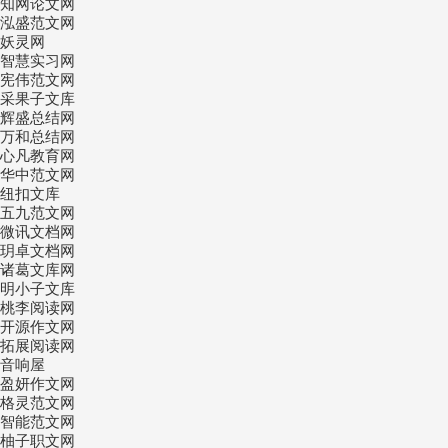
知网论文网
泓盛范文网
妖灵网
智慧实习网
宪伟范文网
采果子文库
辉盛总结网
万和总结网
心凡教育网
华中范文网
纽扣文库
五九范文网
微讯文档网
玥卓文档网
诸葛文库网
明小子文库
桃李阅读网
开源作文网
拓展阅读网
音响屋
盈妍作文网
格灵范文网
智能范文网
柚子职文网