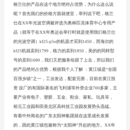
格兰仕的产品在这个地方绝对占优势，为什么这么说
呢？首先我们的价格方面就便宜，举列说下吧，格兰
仕在XX年光波空调被评选为奥林匹克体育中心专用产
品（就等于在XX年奥运会举行时就是使用我们格兰仕
的光波空调）kf25-p5o的机器才买到1450，而海尔的
kf25机就卖到1799，格力的卖到1850，美的的同样型
号的卖到1680，我们又把服务给跟了上去，所以我们
的产品绝对占优势，根据我个人了解 ：黄江镇是“全国
百强乡镇”之一，工业发达，配套完善，目前在黄江投
资 设厂的有国际著名的飞利浦等外资企业700多家，主
要产业有电子、塑胶、五金、鞋业、家私、玩具等，
裕元工业园和田美北区高科技工业园发展势头迅猛。
有着中外闻名的广东太阳神集团就在这里成长发展
的，因此黄江镇也被称为“太阳神”升起的地方。XX年