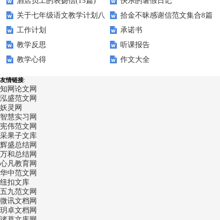
酒店员工的表扬信(15篇)
快乐的暑假日记
篇
关于七年级语文教学计划八
拾金不昧感谢信范文集合8篇
工作计划
承诺书
篇
教学反思
听课报告
教学心得
作文大全
友情链接
:
知网论文网
泓盛范文网
妖灵网
智慧实习网
宪伟范文网
采果子文库
辉盛总结网
万和总结网
心凡教育网
华中范文网
纽扣文库
五九范文网
微讯文档网
玥卓文档网
诸葛文库网