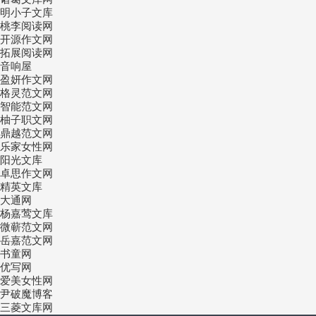
明小子文库
桃李阅读网
开源作文网
拓展阅读网
音响屋
盈妍作文网
格灵范文网
智能范文网
柚子职文网
鼎越范文网
乐家女性网
阳光文库
卓思作文网
精英文库
大通网
杨嘉莺文库
微蕲范文网
岳嘉范文网
书童网
优写网
爱美女性网
尹破魔博客
三菱文库网