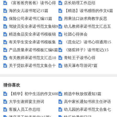
《富爸爸穷爸爸》读书心得
店长助理工作总结
海的女儿读书笔记15篇
【精选】读书感悟的作文6篇
保险公司承诺书汇编15篇
用乘法口诀求商教学反思
驾驶员安全承诺书范文集锦9
幼儿教师承诺书范文汇总五
精选食品安全承诺书模板锦
社团心得体会
篇
篇
有关学生安全承诺书模板集
《昆虫记》读书心得通用15
集七篇
产品质量承诺书模板汇编6篇
《骆驼祥子》读书笔记(15
合十篇
篇
有关教师承诺书范文汇总10
青蛙王子读书心得
篇)
关于贷款承诺书范文集合十
德天瀑布导游词7篇
篇
篇
猜你喜欢
【精华】初中生活的作文600
精选中秋放假通知3篇
大学生谢师宴主持词
高中家长通知书班主任评语
字汇总10篇
客服人员工作总结
幼儿园的承诺书范文合集七