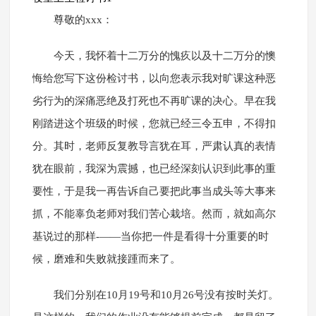
尊敬的xxx：
今天，我怀着十二万分的愧疚以及十二万分的懊
悔给您写下这份检讨书，以向您表示我对旷课这种恶
劣行为的深痛恶绝及打死也不再旷课的决心。早在我
刚踏进这个班级的时候，您就已经三令五申，不得扣
分。其时，老师反复教导言犹在耳，严肃认真的表情
犹在眼前，我深为震撼，也已经深刻认识到此事的重
要性，于是我一再告诉自己要把此事当成头等大事来
抓，不能辜负老师对我们苦心栽培。然而，就如高尔
基说过的那样-——当你把一件是看得十分重要的时
候，磨难和失败就接踵而来了。
我们分别在10月19号和10月26号没有按时关灯。