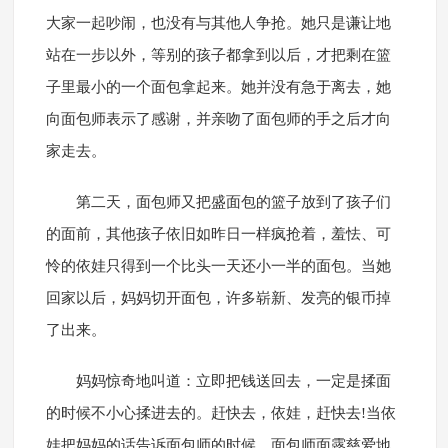
大家一起吵闹，也没有与其他人争抢。她只是谦让地
站在一步以外，等别的孩子都拿到以后，才把剩在篮
子里最小的一个面包拿起来。她并没有急于离去，她
向面包师表示了感谢，并亲吻了面包师的手之后才向
家走去。
第二天，面包师又把盛面包的篮子放到了孩子们
的面前，其他孩子依旧如昨日一样疯抢着，羞怯、可
怜的依娃只得到一个比头一天还小一半的面包。当她
回家以后，妈妈切开面包，许多崭新、发亮的银币掉
了出来。
妈妈惊奇地叫道：立即把钱送回去，一定是揉面
的时候不小心揉进去的。赶快去，依娃，赶快去!当依
娃把妈妈的话告诉面包师的时候，面包师面露慈爱地