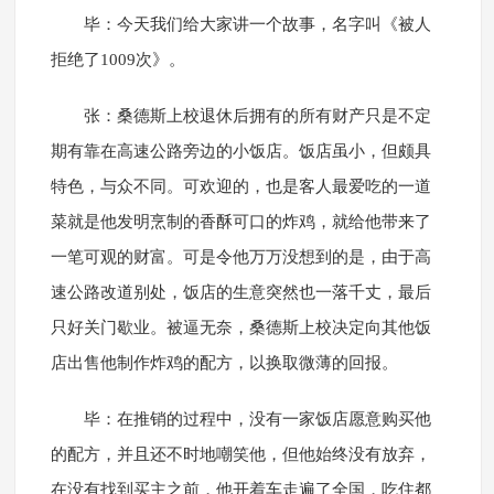
毕：今天我们给大家讲一个故事，名字叫《被人
拒绝了1009次》。
张：桑德斯上校退休后拥有的所有财产只是不定
期有靠在高速公路旁边的小饭店。饭店虽小，但颇具
特色，与众不同。可欢迎的，也是客人最爱吃的一道
菜就是他发明烹制的香酥可口的炸鸡，就给他带来了
一笔可观的财富。可是令他万万没想到的是，由于高
速公路改道别处，饭店的生意突然也一落千丈，最后
只好关门歇业。被逼无奈，桑德斯上校决定向其他饭
店出售他制作炸鸡的配方，以换取微薄的回报。
毕：在推销的过程中，没有一家饭店愿意购买他
的配方，并且还不时地嘲笑他，但他始终没有放弃，
在没有找到买主之前，他开着车走遍了全国，吃住都