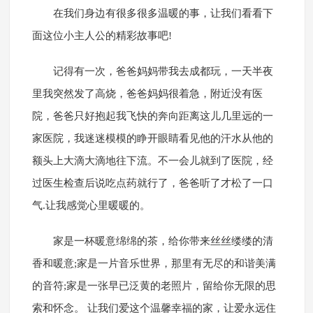
在我们身边有很多很多温暖的事，让我们看看下
面这位小主人公的精彩故事吧!
记得有一次，爸爸妈妈带我去成都玩，一天半夜
里我突然发了高烧，爸爸妈妈很着急，附近没有医
院，爸爸只好抱起我飞快的奔向距离这儿几里远的一
家医院，我迷迷模模的睁开眼睛看见他的汗水从他的
额头上大滴大滴地往下流。不一会儿就到了医院，经
过医生检查后说吃点药就行了，爸爸听了才松了一口
气.让我感觉心里暖暖的。
家是一杯暖意绵绵的茶，给你带来丝丝缕缕的清
香和暖意;家是一片音乐世界，那里有无尽的和谐美满
的音符;家是一张早已泛黄的老照片，留给你无限的思
索和怀念。 让我们爱这个温馨幸福的家，让爱永远住