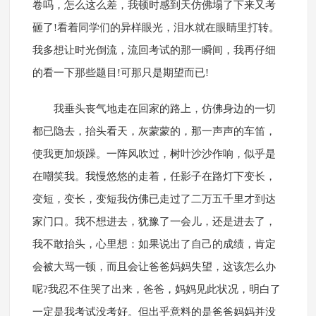
卷吗，怎么这么差，我顿时感到天仿佛塌了下来又考
砸了!看着同学们的异样眼光，泪水就在眼睛里打转。
我多想让时光倒流，流回考试的那一瞬间，我再仔细
的看一下那些题目!可那只是期望而已!
我垂头丧气地走在回家的路上，仿佛身边的一切
都已隐去，抬头看天，灰蒙蒙的，那一声声的车笛，
使我更加烦躁。一阵风吹过，树叶沙沙作响，似乎是
在嘲笑我。我慢悠悠的走着，任影子在路灯下变长，
变短，变长，变短我仿佛已走过了二万五千里才到达
家门口。我不想进去，犹豫了一会儿，还是进去了，
我不敢抬头，心里想：如果说出了自己的成绩，肯定
会被大骂一顿，而且会让爸爸妈妈失望，这该怎么办
呢?我忍不住哭了出来，爸爸，妈妈见此状况，明白了
一定是我考试没考好。但出乎意料的是爸爸妈妈并没