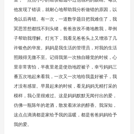
查，一点点小小的错误都逃不过他锐利的眼睛。每次
他发现了错误，就耐心地帮助我分析做错的原因，以
免以后再错。有一次，一道数学题目把我难住了，我
冥思苦想都找不到头绪，爸爸孜孜不倦地教我，举例
子帮助我理解。灯光下，我看见爸爸头上又增添了几
许银色的华发。妈妈是我生活的管理员，对我的生活
照顾得无微不至。记得我第一次独自睡觉的时候，心
里非常害怕，半夜里老是使劲地蹬被子，幸亏妈妈三
番五次地起来看我，一次又一次地给我盖好被子，我
才没有感冒。早晨起来的时候，看见妈妈无精打采的
模样，我心里很难过。这是妈妈默默无闻付出的爱，
仿佛一瓶陈年的老酒，散发着浓浓的醇香。我深知，
这点点滴滴都是家给予我的温暖，都是爸爸妈妈给予
我的爱。