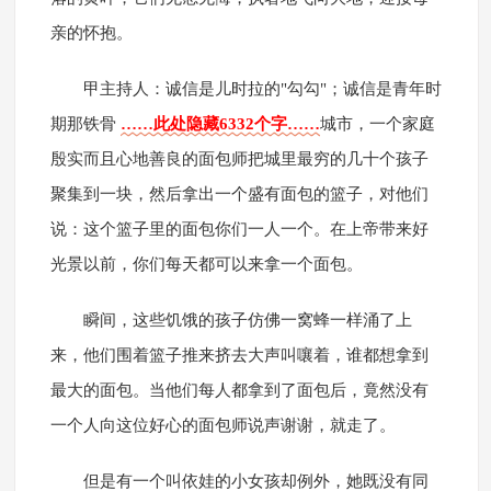
亲的怀抱。
甲主持人：诚信是儿时拉的"勾勾"；诚信是青年时
期那铁骨
……此处隐藏6332个字……
城市，一个家庭
殷实而且心地善良的面包师把城里最穷的几十个孩子
聚集到一块，然后拿出一个盛有面包的篮子，对他们
说：这个篮子里的面包你们一人一个。在上帝带来好
光景以前，你们每天都可以来拿一个面包。
瞬间，这些饥饿的孩子仿佛一窝蜂一样涌了上
来，他们围着篮子推来挤去大声叫嚷着，谁都想拿到
最大的面包。当他们每人都拿到了面包后，竟然没有
一个人向这位好心的面包师说声谢谢，就走了。
但是有一个叫依娃的小女孩却例外，她既没有同