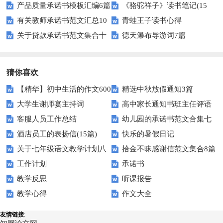
产品质量承诺书模板汇编6篇
《骆驼祥子》读书笔记(15
合十篇
篇
有关教师承诺书范文汇总10
青蛙王子读书心得
篇)
关于贷款承诺书范文集合十
德天瀑布导游词7篇
篇
篇
猜你喜欢
【精华】初中生活的作文600
精选中秋放假通知3篇
大学生谢师宴主持词
高中家长通知书班主任评语
字汇总10篇
客服人员工作总结
幼儿园的承诺书范文合集七
酒店员工的表扬信(15篇)
快乐的暑假日记
篇
关于七年级语文教学计划八
拾金不昧感谢信范文集合8篇
工作计划
承诺书
篇
教学反思
听课报告
教学心得
作文大全
友情链接
: