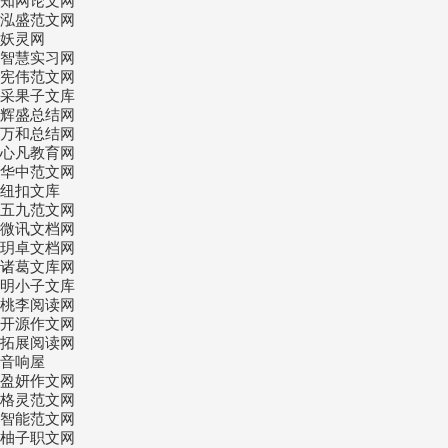
知网论文网
泓盛范文网
妖灵网
智慧实习网
宪伟范文网
采果子文库
辉盛总结网
万和总结网
心凡教育网
华中范文网
纽扣文库
五九范文网
微讯文档网
玥卓文档网
诸葛文库网
明小子文库
桃李阅读网
开源作文网
拓展阅读网
音响屋
盈妍作文网
格灵范文网
智能范文网
柚子职文网