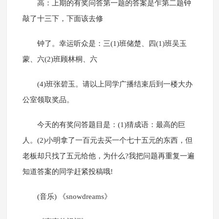
高：上期的有奖问答第一题的答案是乍第二题钟
敲了十三下，下面该去修
钟了。幸运听众是：三(1)班储楚、四(1)班吴玉
蒙、六(2)班顾林桐、六
(4)班张碧玉。请以上同学广播结束后到一楼大办
公室领取奖品。
今天的有奖问答题目是：(1)猜成语：最高的巨
人。(2)小明拿了一百元去买一个七十五元的东西，但
老板却只找了五元给他，为什么?我把问题再重复一遍
知道答案的同学赶紧投稿哦!
(音乐) 《snowdreams》