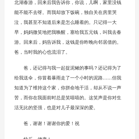
北湖春游，回来后我告诉你，你说，儿啊，家里没钱
能不能不去呀。而我却放下饭碗，独自关在房里哭
泣，我甚至不知道后来是怎么睡着的。只记得一大
早，妈妈微笑地把我唤醒，塞给我五元钱，叫我去春
游。回来后，妈告诉我，这钱是你昨晚向邻居借的。
爸，当时我的心也流泪了。
爸，还记得与我一起捉泥鳅的事吗？还记得为了
给我送伞，你冒着暴雨走了一个小时的泥路……但我
知道为了维持这个家，你拼命地干活，却从不说一声
苦，而你在我面前时总是笑嘻嘻的。这笑声是你对生
活无比的坚强，也是对儿子最深深的爱。
爸，谢谢！谢谢你的爱！祝