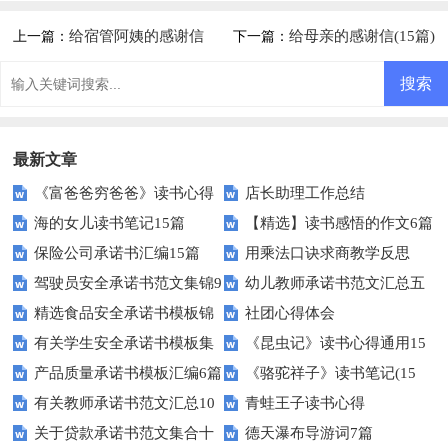
篇
集锦10篇
给宿管阿姨的感谢信
给母亲的感谢信(15篇)
上一篇：
下一篇：
最新文章
《富爸爸穷爸爸》读书心得
店长助理工作总结
海的女儿读书笔记15篇
【精选】读书感悟的作文6篇
保险公司承诺书汇编15篇
用乘法口诀求商教学反思
驾驶员安全承诺书范文集锦9
幼儿教师承诺书范文汇总五
精选食品安全承诺书模板锦
社团心得体会
篇
篇
有关学生安全承诺书模板集
《昆虫记》读书心得通用15
集七篇
产品质量承诺书模板汇编6篇
《骆驼祥子》读书笔记(15
合十篇
篇
有关教师承诺书范文汇总10
青蛙王子读书心得
篇)
关于贷款承诺书范文集合十
德天瀑布导游词7篇
篇