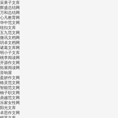
采果子文库
辉盛总结网
万和总结网
心凡教育网
华中范文网
纽扣文库
五九范文网
微讯文档网
玥卓文档网
诸葛文库网
明小子文库
桃李阅读网
开源作文网
拓展阅读网
音响屋
盈妍作文网
格灵范文网
智能范文网
柚子职文网
鼎越范文网
乐家女性网
阳光文库
卓思作文网
精英文库