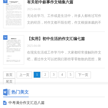
w
有关初中叙事作文锦集六篇
2025-04-08
无论在学习、工作或是生活中，许多人都有过写作
文的经历，对作文都不陌生吧，作文根据体裁的不
同可以分为记叙文、说明文、应用文、议论文。相
信许多人会觉得作文很难写吧，下面是小...
w
【实用】初中生活的作文汇编七篇
2025-04-08
在现实生活或工作学习中，大家都经常接触到作文
吧，通过作文可以把我们那些零零散散的思想，聚
集在一块。那么，怎么去写作文呢？以下是小编为
大家收集的初中生活的作文7篇，仅供参考，大...
1
2
3
4
5
首页
上一页
下一页
尾页
热门美文
中考满分作文汇总八篇