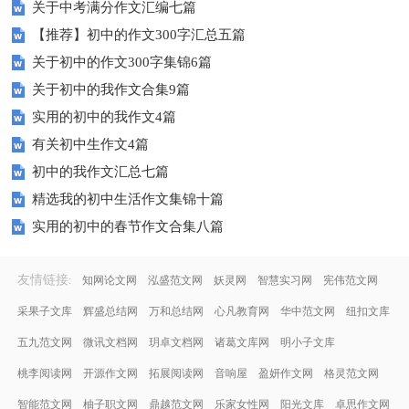
关于中考满分作文汇编七篇
【推荐】初中的作文300字汇总五篇
关于初中的作文300字集锦6篇
关于初中的我作文合集9篇
实用的初中的我作文4篇
有关初中生作文4篇
初中的我作文汇总七篇
精选我的初中生活作文集锦十篇
实用的初中的春节作文合集八篇
友情链接
:
知网论文网
泓盛范文网
妖灵网
智慧实习网
宪伟范文网
采果子文库
辉盛总结网
万和总结网
心凡教育网
华中范文网
纽扣文库
五九范文网
微讯文档网
玥卓文档网
诸葛文库网
明小子文库
桃李阅读网
开源作文网
拓展阅读网
音响屋
盈妍作文网
格灵范文网
智能范文网
柚子职文网
鼎越范文网
乐家女性网
阳光文库
卓思作文网