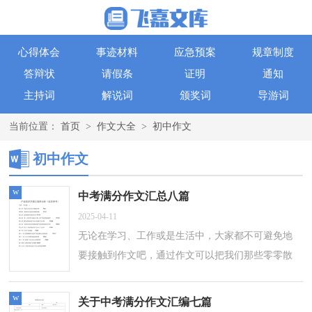
心得体会
事迹材料
应急预案
规章制度
答辩状
请假条
证明
通知
主持词
解说词
颁奖词
导游词
当前位置：
首页
>
作文大全
>
初中作文
初中作文
w
中考满分作文汇总八篇
2025-04-11
无论在学习、工作或是生活中，大家都不可避免地
要接触到作文吧，通过作文可以把我们那些零零散
散的思想，聚集在一块。你所见过的作文是什么样
的呢？以下是小编为大家收集的中考满分...
w
关于中考满分作文汇编七篇